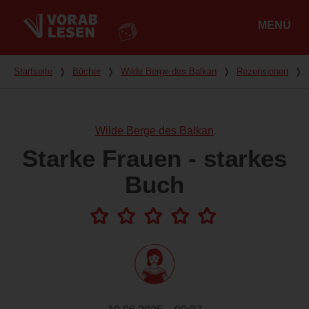
MENÜ
Hauptmenü
Du bist hier
Startseite
❭
Bücher
❭
Wilde Berge des Balkan
❭
Rezensionen
❭
Wilde Berge des Balkan
Starke Frauen - starkes
Buch