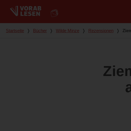
Du bist hier
Startseite
❭
Bücher
❭
Wilde Minze
❭
Rezensionen
❭
Ziem
Zie