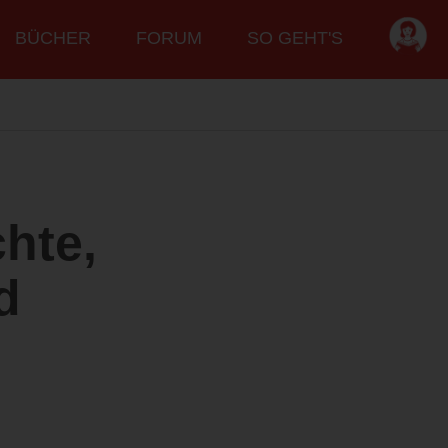
BÜCHER
FORUM
SO GEHT'S
hte,
d