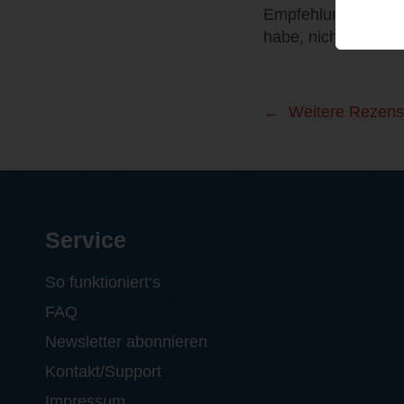
Empfehlung für Leut
habe, nicht unbeding
Weitere Rezens
Service
So funktioniert‘s
FAQ
Newsletter abonnieren
Kontakt/Support
Impressum