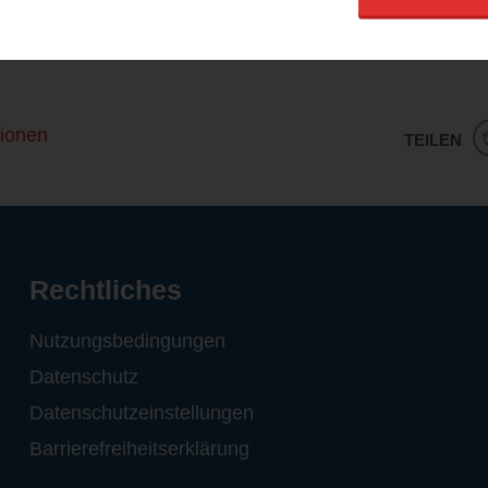
e, die es sich zutrauen zu lesen, denn es ist, wie ich s
t eins leichte Kost, aber mir hat es gut gefallen.
ionen
TEILEN
Rechtliches
Nutzungsbedingungen
Datenschutz
Datenschutzeinstellungen
Barrierefreiheitserklärung