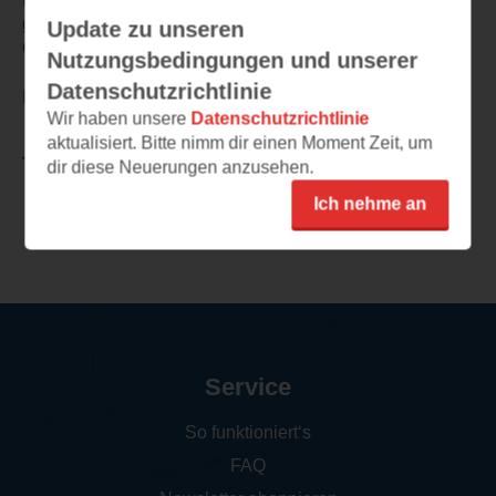
geschrieben und man findet sich sehr schnell in der
Update zu unseren
Geschichte wieder.
Nutzungsbedingungen und unserer
Datenschutzrichtlinie
Ich finde auf jeden Fall einen Kauf wert!
Wir haben unsere
Datenschutzrichtlinie
aktualisiert. Bitte nimm dir einen Moment Zeit, um
TEILEN
dir diese Neuerungen anzusehen.
Ich nehme an
Weitere Rezensionen
Service
So funktioniert‘s
FAQ