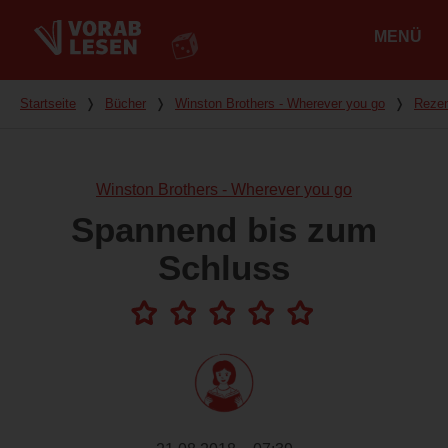
MENÜ
Hauptmenü
Du bist hier
Startseite
❭
Bücher
❭
Winston Brothers - Wherever you go
❭
Reze
Winston Brothers - Wherever you go
Spannend bis zum
Schluss