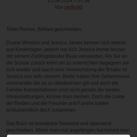
21.08.2018 – 07:39
Von
steffie90
Toller Roman, Brillant geschrieben.
Duane Winston und Jessica James kennen sich bereits
aus Kindertagen, jedoch hat sich Jessica immer besser
mit seinem Zwillingsbruder Beau verstanden. Als Sie an
die Schule zurück kehrt um zu unterrichten begegnen sie
sich wieder und durch eine Verwechslung der Brüder ist
Jessica nun sehr verwirrt. Beide haben Ihre Geheimnisse
voreinander die es zu überbrücken gilt und auch die
Familie Konstellationen sind nicht gerade die besten
Voraussetzungen, könnte man meinen. Doch die Liebe
der Beiden und die Freunde und Familie halten
schlussendlich doch zusammen.
Das Buch ist wunderbar fliessend und spannend
geschrieben. Wenn man mal angefangen hat kommt man
fast nicht mehr davon los. Die Figuren sind sehr natürlich