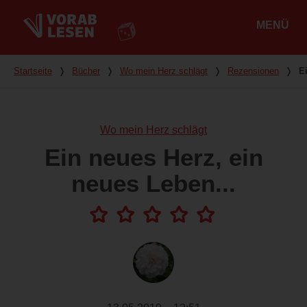
MENÜ
Hauptmenü
Du bist hier
Startseite
❭
Bücher
❭
Wo mein Herz schlägt
❭
Rezensionen
❭
E
Wo mein Herz schlägt
Ein neues Herz, ein
neues Leben...