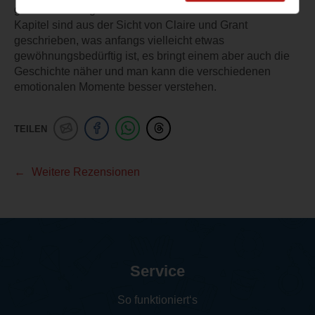
gut in die Protagonisten hineinversetzen. Die einzelnen
Kapitel sind aus der Sicht von Claire und Grant
geschrieben, was anfangs vielleicht etwas
gewöhnungsbedürftig ist, es bringt einem aber auch die
Geschichte näher und man kann die verschiedenen
emotionalen Momente besser verstehen.
TEILEN
Weitere Rezensionen
Service
So funktioniert‘s