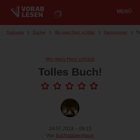
MENÜ
Hauptmenü
Du bist hier
Startseite
❭
Bücher
❭
Wo mein Herz schlägt
❭
Rezensionen
❭
T
Wo mein Herz schlägt
Tolles Buch!
24.07.2019 – 09:15
Von
buchstabenmaus