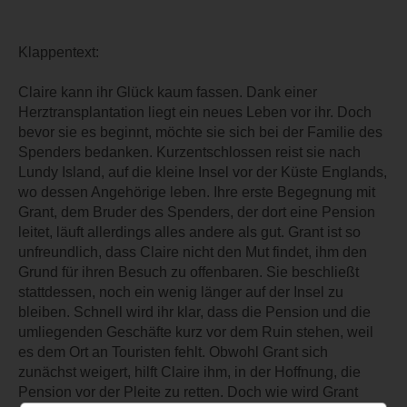
Klappentext:
Claire kann ihr Glück kaum fassen. Dank einer
Herztransplantation liegt ein neues Leben vor ihr. Doch
bevor sie es beginnt, möchte sie sich bei der Familie des
Spenders bedanken. Kurzentschlossen reist sie nach
Lundy Island, auf die kleine Insel vor der Küste Englands,
wo dessen Angehörige leben. Ihre erste Begegnung mit
Grant, dem Bruder des Spenders, der dort eine Pension
leitet, läuft allerdings alles andere als gut. Grant ist so
unfreundlich, dass Claire nicht den Mut findet, ihm den
Grund für ihren Besuch zu offenbaren. Sie beschließt
stattdessen, noch ein wenig länger auf der Insel zu
bleiben. Schnell wird ihr klar, dass die Pension und die
umliegenden Geschäfte kurz vor dem Ruin stehen, weil
es dem Ort an Touristen fehlt. Obwohl Grant sich
zunächst weigert, hilft Claire ihm, in der Hoffnung, die
Pension vor der Pleite zu retten. Doch wie wird Grant