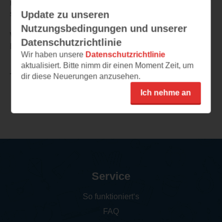
reagieren, wenn er erfährt, dass in ihrer Brust das Herz
Update zu unseren
seines Bruders schlägt?
Nutzungsbedingungen und unserer
Wow, ein sehr schön verfasstes und empfehlenswertes
Datenschutzrichtlinie
Buch!
Wir haben unsere
Datenschutzrichtlinie
aktualisiert. Bitte nimm dir einen Moment Zeit, um
dir diese Neuerungen anzusehen.
TEILEN
Ich nehme an
Weitere Rezensionen
Service
So funktioniert‘s
FAQ