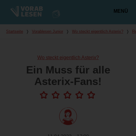
MENÜ
Hauptmenü
Du bist hier
Startseite
❭
Vorablesen Junior
❭
Wo steckt eigentlich Asterix?
❭
R
Wo steckt eigentlich Asterix?
Ein Muss für alle
Asterix-Fans!