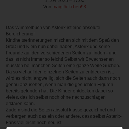
11.04.2023 – 17:00
Von
maiglöckchen93
Das Wimmelbuch von Asterix ist eine absolute
Bereicherung!
Kindheitserinnerungen mischen sich mit dem Spaß den
Groß und Klein nun dabei haben, Asterix und seine
Freunde auf den verschiedenen Seiten zu finden - und
das ist nicht immer so leicht! Selbst wir Erwachsenen
mussten bei manchen Seiten eine ganze Weile Suchen.
Da so viel auf den einzelnen Seiten zu entdecken ist,
wird es nicht langweilig, sich die Seiten auch dann noch
genau anzusehen, wenn man die gesuchten Figuren
bereits gefunden hat. Die Kinder entdecken dabei so
vieles, das ich selbst noch ohne nachzuschlagen
erklären kann.
Zudem sind die Seiten absolut klasse gezeichnet und
verbergen auch das ein oder andere, dass selbst Asterix-
Fans vielleicht noch neu ist.
Toll finde ich auch die verschiedenen Szenen die