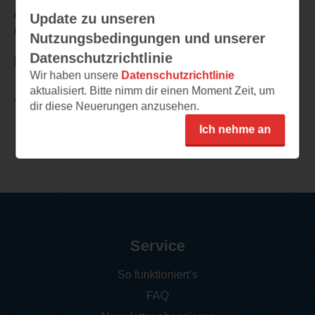
dargestellt werden und die Einleitungsseite, die wenn
Update zu unseren
nötig, zur Erklärung dient.
Nutzungsbedingungen und unserer
Datenschutzrichtlinie
Für alle Asterix-Fans ein absolutes Muss!
Wir haben unsere
Datenschutzrichtlinie
aktualisiert. Bitte nimm dir einen Moment Zeit, um
TEILEN
dir diese Neuerungen anzusehen.
Ich nehme an
Weitere Rezensionen
Service
So funktioniert‘s
FAQ