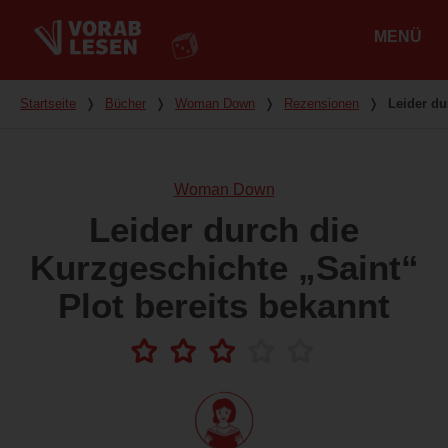
MENÜ
Hauptmenü
Du bist hier
Startseite
❭
Bücher
❭
Woman Down
❭
Rezensionen
❭
Leider du
Woman Down
Leider durch die
Kurzgeschichte „Saint“
Plot bereits bekannt