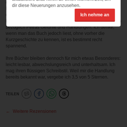
obwohl die Szenen mir bereits bekannt waren. Den
dir diese Neuerungen anzusehen.
Einstieg mit dem Podcast zu Beginn fand ich hier jedoch
etwas verwirrend, auch hatte ich ein paar moralische
Ich nehme an
Bedenken im späteren Verlauf der Geschichte, besonders
bezüglich Petras Gefühle und Handlungen. Ich denke,
wenn man das Buch jedoch liest, ohne vorher die
Kurzgeschichte zu kennen, ist es bestimmt recht
spannend.
Ihre Bücher bleiben dennoch für mich etwas Besonderes:
leicht lesbar, abwechslungsreich und unterhaltsam. Ich
mag ihren flüssigen Schreibstil. Weil mir die Handlung
bereits bekannt war, vergebe ich 3,5 von 5 Sternen.
TEILEN
Weitere Rezensionen