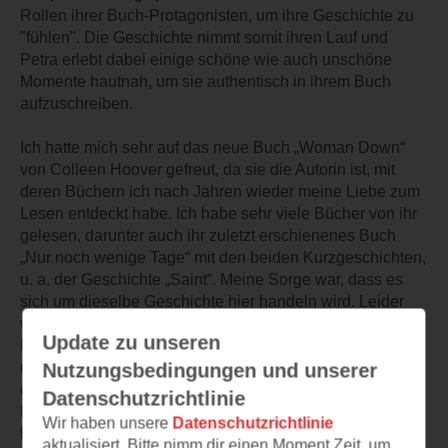
Rollen ihrer Buch-Protagonisten, um ihre Geschichte zu
"fühlen". Die Geschichte nimmt somit ihren Lauf und
Petra erlebt dabei einige schöne wie auch unschöne
Momente hautnah, um sie authentisch in ihrem Buch
aufzuschreiben.
Ich hatte mich sehr auf das neue Buch „Woman Down“
von Colleen Hoover gefreut, da sie die Autorin ist, mit
deren Büchern ich nach Jahren wieder meine Liebe zum
Lesen entdeckt habe. Ich habe sehr viele Bücher von ihr
gelesen, darunter auch ihr zuletzt erschienenes Buch
„Nur noch wenige Tage“ mit den beiden Kurzgeschichten,
u. a. der Geschichte „Saint“. Meine Sorge war, dass es
sich um dieselbe Geschichte hier handeln wird. Leider
war es auch so. Da ich die Geschichte bereits in der
Update zu unseren
Kurzform gelesen hatte, war der Plot für mich bereits klar
und nichts neues war dabei. Ich fand es echt schade,
Nutzungsbedingungen und unserer
denn so hätte ich mir das Buch sparen können. Den
Datenschutzrichtlinie
Faktor Spannung kann ich daher hier nicht wirklich
Wir haben unsere
Datenschutzrichtlinie
beurteilen. Trotzdem war es kein schlechtes Buch,
aktualisiert. Bitte nimm dir einen Moment Zeit, um