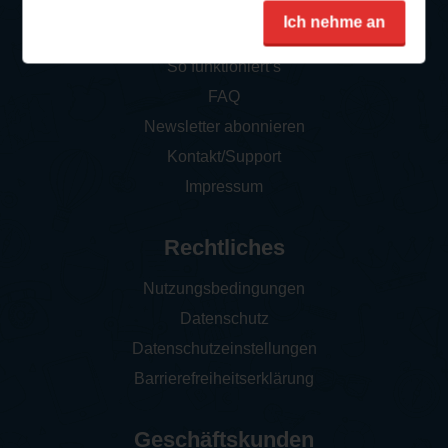
Service
Ich nehme an
So funktioniert‘s
FAQ
Newsletter abonnieren
Kontakt/Support
Impressum
Rechtliches
Nutzungsbedingungen
Datenschutz
Datenschutzeinstellungen
Barrierefreiheitserklärung
Geschäftskunden