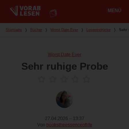
MENÜ
Hauptmenü
Du bist hier
Startseite
❭
Bücher
❭
Worst Date Ever
❭
Leseeindrücke
❭
Sehr 
Worst Date Ever
Sehr ruhige Probe
27.04.2026 – 13:37
Von
bookstheessenceoflife