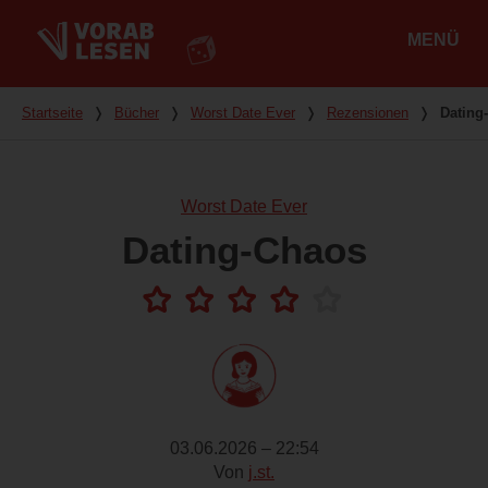
MENÜ
Hauptmenü
Du bist hier
Startseite
❭
Bücher
❭
Worst Date Ever
❭
Rezensionen
❭
Dating
Worst Date Ever
Dating-Chaos
03.06.2026 – 22:54
Von
j.st.