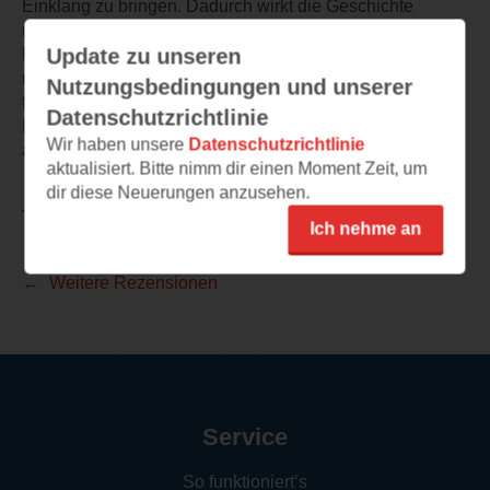
Einklang zu bringen. Dadurch wirkt die Geschichte
modern und lebensnah. Besonders interessant ist die
Update zu unseren
Frage, ob Margots Idealvorstellung von Romantik sie
möglicherweise selbst daran hindert, echtes Glück zu
Nutzungsbedingungen und unserer
finden. Wer romantische Komödien mit starken Dialogen,
Datenschutzrichtlinie
Dating-Chaos und einer Prise Selbstfindung mag, dürfte
Wir haben unsere
Datenschutzrichtlinie
an diesem Roman viel Freude haben.
aktualisiert. Bitte nimm dir einen Moment Zeit, um
dir diese Neuerungen anzusehen.
TEILEN
Ich nehme an
Weitere Rezensionen
Service
So funktioniert‘s