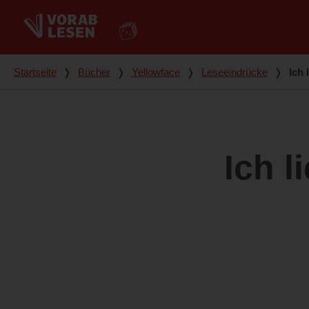
Du bist hier
Startseite
❭
Bücher
❭
Yellowface
❭
Leseeindrücke
❭
Ich 
Ich l