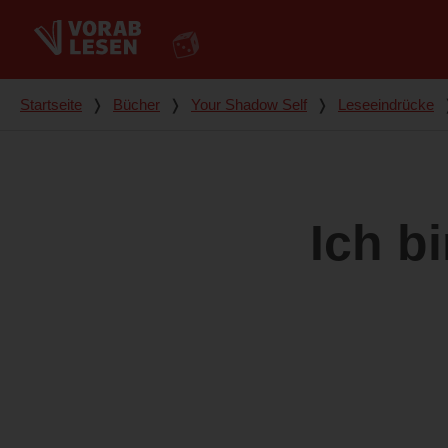
Du bist hier
Startseite
❭
Bücher
❭
Your Shadow Self
❭
Leseeindrücke
Ich bi