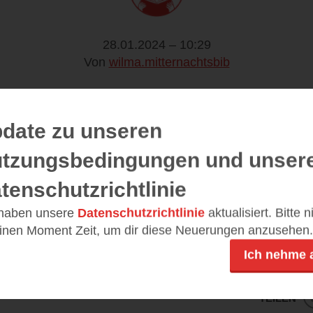
28.01.2024 – 10:29
Von
wilma.mitternachtsbib
 schlicht aber wunderschön.
date zu unseren
hr in die Idee und das ganze design/aussehen verliebt. 
tzungsbedingungen und unser
tenschutzrichtlinie
klasse und es macht super Spaß.
 haben unsere
Datenschutzrichtlinie
aktualisiert. Bitte 
einen Moment Zeit, um dir diese Neuerungen anzusehen.
ofort kaufen wenn es raus kommt, ich finde man kann es
Ich nehme 
ndrücke
TEILEN