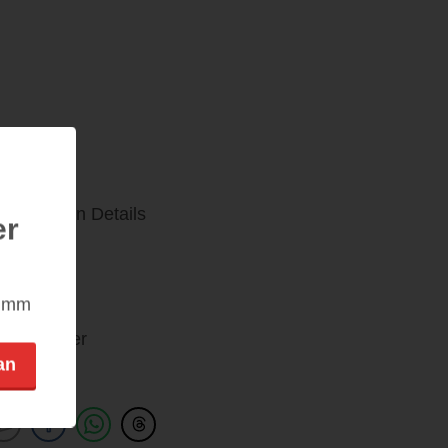
Die kleinen Details
er
nimm
 auch super
an