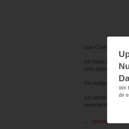
Das Cover ist zwar
Up
Ich habe mich so se
Nu
sind super schön.
Da
Die Aufgaben sind 
Wir
dir 
Ich werde es mir s
verschenken.
Weitere Leseei