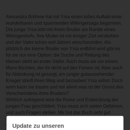
Alexandra Bröhme hat mit Yrsa einen tollen Auftakt einer
wunderbaren und spannenden Wikingersaga begonnen.
Die junge Yrsa lebt mit ihrem Bruder am Rande eines
Wikingerdorfs. Ihre Mutter ist vor einiger Zeit verstorben
und der Vater schon seit Jahren verschwunden. Als
plötzlich der kleine Bruder von Yrsa entführt wird gibt es
für sie nur eine Option: die Suche und Rettung des
kleinen steht an erster Stelle. Auch muss sie vor einem
Mann flüchten, der ihr dicht auf den Fersen ist. Aber auch
für Ablenkung ist gesorgt, ein junger gutaussehender
Krieger streift ihren Weg und bezaubert Yrsa sofort. Doch
wem kann sie trauen und vor allem was ist der Grund des
Verschwindens ihres Bruders?
Wirklich aufregend wird die Reise und Entwicklung der
jungen Frau geschildert. Yrsa muss sich vielen Gefahren,
und auch Fragen stellen. Mir hat das Buch sehr gut
gefallen, vor allem die Wortgewandtheit und detaillierte
Update zu unseren
Beschreibungen des Alltags und der Umgebung. Auf