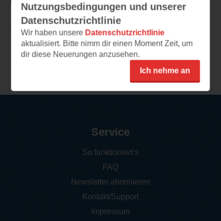
Band 2 freue ich mich jetzt schon.
Nutzungsbedingungen und unserer
Datenschutzrichtlinie
Wir haben unsere
Datenschutzrichtlinie
TEILEN
aktualisiert. Bitte nimm dir einen Moment Zeit, um
dir diese Neuerungen anzusehen.
Weitere Rezensionen
Ich nehme an
Service
So funktioniert‘s
FAQ
Newsletter abonnieren
Kontakt/Support
Impressum