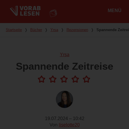
MENÜ
Hauptmenü
Du bist hier
Startseite
❭
Bücher
❭
Yrsa
❭
Rezensionen
❭
Spannende Zeitre
Yrsa
Spannende Zeitreise
19.07.2024 – 10:42
Von
liselotte20