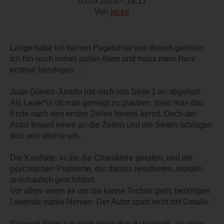
05.09.2023 – 14:11
Von
jecke
Lange habe ich keinen Pageturner wie diesen gelesen.
Ich bin noch immer außer Atem und muss mein Herz
erstmal beruhigen ...
Juan Gómez-Jurado hat mich von Seite 1 an abgeholt.
Als Leser*in ist man geneigt zu glauben, dass man das
Ende nach den ersten Zeilen bereits kennt. Doch der
Autor fesselt einen an die Zeilen und die Seiten schlagen
sich von alleine um.
Die Konflikte, in die die Charaktere geraten, und die
psychischen Probleme, die daraus resultieren, werden
anschaulich geschildert.
Vor allem wenn es um die kleine Tochter geht, benötigen
Lesende starke Nerven. Der Autor spart nicht mit Details.
Generell fühlte ich mich durch den Schreibstil, als wäre