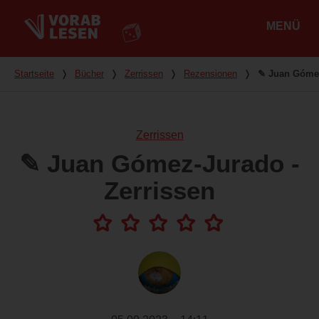
MENÜ
Hauptmenü
Du bist hier
Startseite
❭
Bücher
❭
Zerrissen
❭
Rezensionen
❭
✎ Juan Gómez
Zerrissen
✎ Juan Gómez-Jurado -
Zerrissen