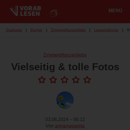
MENÜ
Hauptmenü
Du bist hier
Startseite
❭
Bücher
❭
Zimmerpflanzenliebe
❭
Leseeindrücke
❭
V
Zimmerpflanzenliebe
Vielseitig & tolle Fotos
03.06.2024 – 06:12
Von
annamagareta