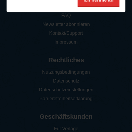
Ich nehme an
So funktioniert‘s
FAQ
Newsletter abonnieren
Kontakt/Support
Impressum
Rechtliches
Nutzungsbedingungen
Datenschutz
Datenschutzeinstellungen
Barrierefreiheitserklärung
Geschäftskunden
Für Verlage