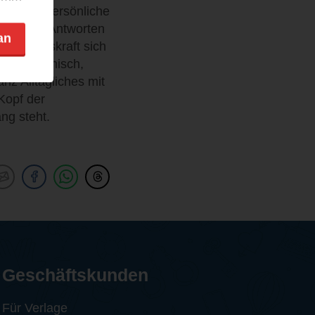
sehr viel persönliche
uche nach Antworten
an
iel Lebenskraft sich
til, lakonisch,
nz Alltägliches mit
Kopf der
ng steht.
Geschäftskunden
Für Verlage