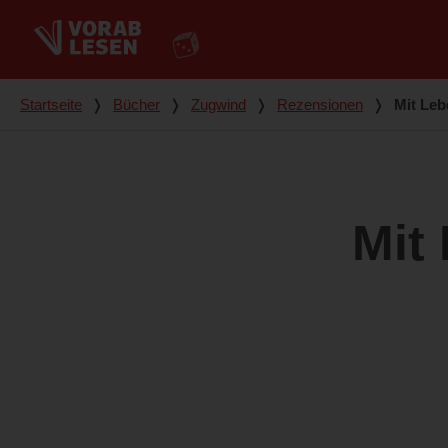
Du bist hier
Startseite
❭
Bücher
❭
Zugwind
❭
Rezensionen
❭
Mit Leb
Mit