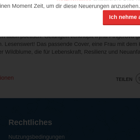
rova, ebenfalls Ärztin mit ukrainischen Wurzel, hat hier 
einen Moment Zeit, um dir diese Neuerungen anzusehen.
ßen lassen. Ihr vielschichtiger Roman beschreibt die S
Ich nehme 
n eines Krieges. Der Protagonistin gelingt es, sich mit v
stellen. Ganz wunderbar erzählt in einem sehr eigenen S
len auch poetisch. Gelungen verknüpft Iryna Fingerova ga
. Lesenswert! Das passende Cover, eine Frau mit dem 
r Wildblume, die für Lebenskraft, Resilienz und Neuanfa
ionen
TEILEN
Rechtliches
Nutzungsbedingungen