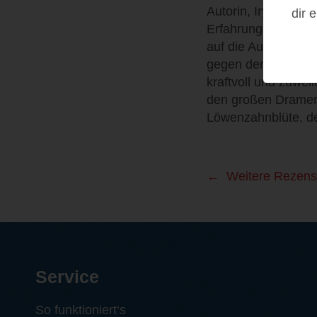
Autorin, Iryna Finge
dir 
Erfahrungen einflie
auf die Auswirkunge
gegen den Sturm zu 
kraftvoll und zuwei
den großen Dramen
Löwenzahnblüte, de
Weitere Rezens
Service
So funktioniert‘s