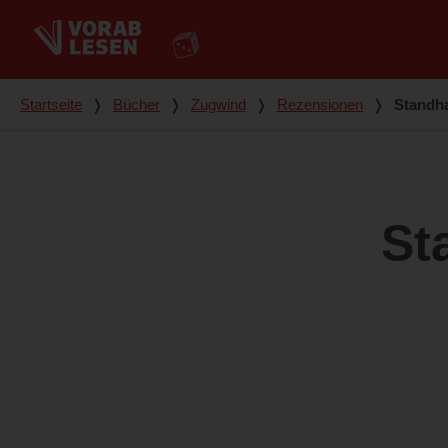
Du bist hier
Startseite
❭
Bücher
❭
Zugwind
❭
Rezensionen
❭
Standh
St