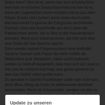
fühlen kann? Wie ist es, wenn man sich schuldig fühlt,
weil man im sicheren Deutschland lebt und wie ist es,
wenn der Zugwind bei einem einzieht und es aus allen
Ritzen, Ecken und Löchern durch einen durch weht.
Mal beschreibt Fingerova die Ereignisse mit brillanter
Klarheit. Lässt uns Ausschnitte aus den Leben der
Patient:innen sehen, die zu Mira in die Hausarztpraxis
kommen. Meist auch Ukrainer:innen, die froh sind über
eine Ärztin die ihre Sprache spricht.
Dann wieder zaubert Fingerova durch eine bildhafte
Sprache Szenen aufs Papier die mehr Gefühl als
Wirklichkeit sind. Metaphern, Ideen und Emotionen
werden so bildhaft dargestellt, dass man sich als Leser:in
hier und da vielleicht mal fragt, was genau gemeint ist,
aber das Gefühl sofort greifen kann.
Zu sensibel in Sachen Krankheiten sollte man nicht sein,
denn Miras Alltag als Ärztin ist stellenweise detailliert
beschrieben. Nicht als Schockmittel, sondern um klar zu
zeigen was mit den Menschen passiert, die ihre Heimat
verlassen müssen. Was unter Druck generell mit
Update zu unseren