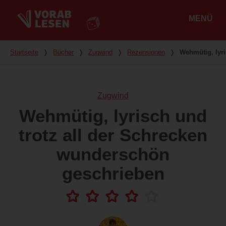
MENÜ
Hauptmenü
Du bist hier
Startseite
❭
Bücher
❭
Zugwind
❭
Rezensionen
❭
Wehmütig, lyri
Zugwind
Wehmütig, lyrisch und
trotz all der Schrecken
wunderschön
geschrieben