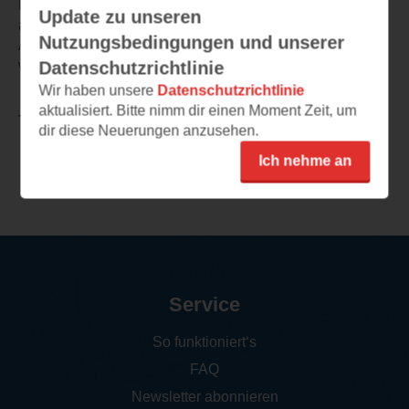
Der Schreibstil ist flüssig und angenehm zu lesen, wirkt
Update zu unseren
an einigen wenigen Stellen jedoch etwas abgehackt.
Nutzungsbedingungen und unserer
Alles in allem ist es ein lesenswertes Buch, das ein sehr
wichtiges Thema behandelt.
Datenschutzrichtlinie
Wir haben unsere
Datenschutzrichtlinie
aktualisiert. Bitte nimm dir einen Moment Zeit, um
TEILEN
dir diese Neuerungen anzusehen.
Ich nehme an
Weitere Rezensionen
Service
So funktioniert‘s
FAQ
Newsletter abonnieren