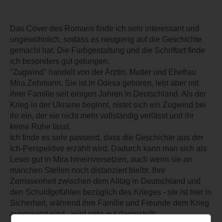
Das Cover des Romans finde ich sehr interessant und
ungewöhnlich, sodass es neugierig auf die Geschichte
gemacht hat. Die Farbgestaltung und die Schriftart finde
ich besonders gut gelungen.
"Zugwind" handelt von der Ärztin, Mutter und Ehefrau
Mira Zehmann. Sie ist in Odesa geboren, lebt aber mit
ihrer Familie seit einigen Jahren in Deutschland. Als der
Krieg in der Ukraine beginnt, nistet sich ein Zugwind bei
ihr ein, der sie nicht mehr vollständig verlässt und ihr
keine Ruhe lässt.
Ich finde es sehr passend, dass die Geschichte aus der
Ich-Perspektive erzählt wird. Dadurch kann man sich als
Leser gut in Mira hineinversetzen, auch wenn sie an
manchen Stellen noch distanziert bleibt. Ihre
Zerrissenheit zwischen dem Alltag in Deutschland und
den Schuldgefühlen bezüglich des Krieges - sie ist hier in
Sicherheit, während ihre Familie und Freunde dem Krieg
ausgesetzt sind - wird sehr gut dargestellt.