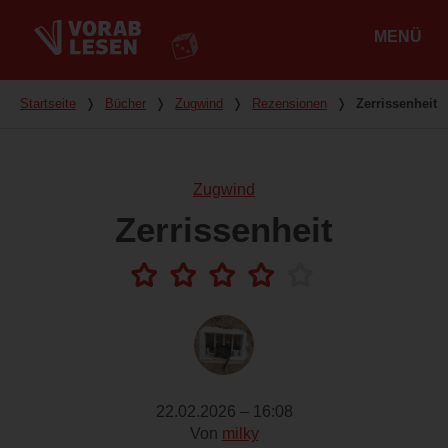
MENÜ
Hauptmenü
Du bist hier
Startseite
❭
Bücher
❭
Zugwind
❭
Rezensionen
❭
Zerrissenheit
Zugwind
Zerrissenheit
22.02.2026 – 16:08
Von
milky