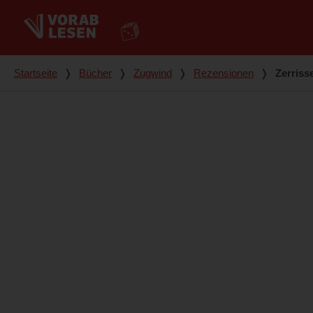
Du bist hier
Startseite
❭
Bücher
❭
Zugwind
❭
Rezensionen
❭
Zerriss