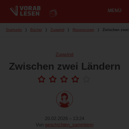
MENÜ
Hauptmenü
Du bist hier
Startseite
❭
Bücher
❭
Zugwind
❭
Rezensionen
❭
Zwischen zwei
Zugwind
Zwischen zwei Ländern
20.02.2026 – 13:24
Von
geschichten_sammlerin