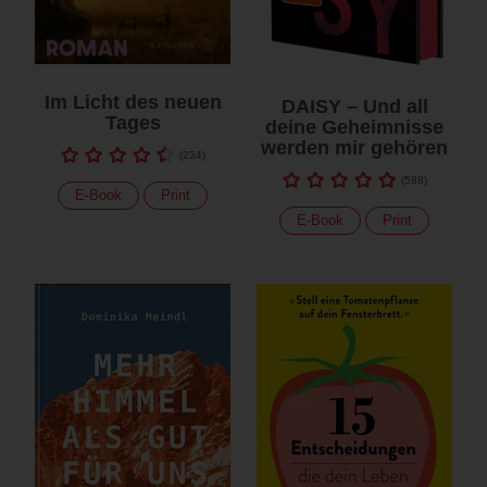
Im Licht des neuen
DAISY – Und all
Tages
deine Geheimnisse
werden mir gehören
(
234
)
(
588
)
E-Book
Print
E-Book
Print