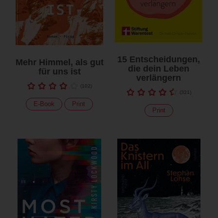
15 Entscheidungen,
Mehr Himmel, als gut
die dein Leben
für uns ist
verlängern
(
102
)
(
321
)
E-Book
Print
Print