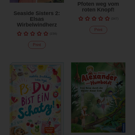
Pfoten weg vom
roten Knopf!
Seaside Sisters 2:
Elsas
(
347
)
Wirbelwindherz
Print
(
156
)
Print