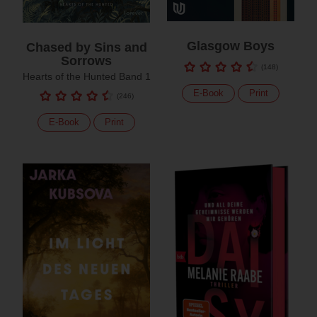
Glasgow Boys
Chased by Sins and
Sorrows
(
148
)
Hearts of the Hunted Band 1
E-Book
Print
(
246
)
E-Book
Print