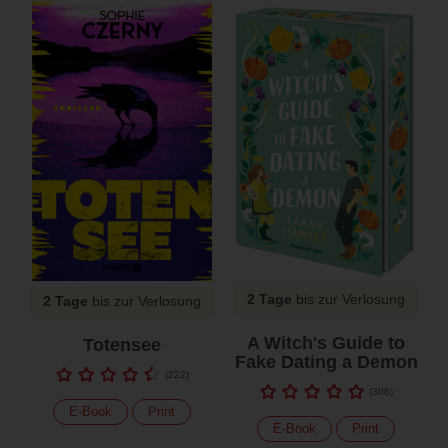
2 Tage
bis zur Verlosung
2 Tage
bis zur Verlosung
A Witch's Guide to
Totensee
Fake Dating a Demon
(
222
)
(
306
)
E-Book
Print
E-Book
Print