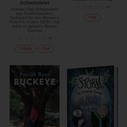
Schwindelei
(
0
)
Roman | Das Erfolgsdebüt
aus Großbritannien |
Nominiert für den Women’s
Print
Prize For Fiction 2025 | »Ich
habe es geliebt!« Bonnie
Garmus
(
0
)
E-Book
Print