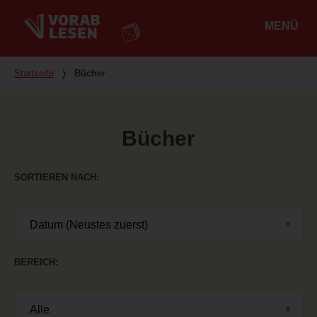
MENÜ
Hauptmenü
Du bist hier
Startseite
❭
Bücher
Bücher
SORTIEREN NACH
BEREICH