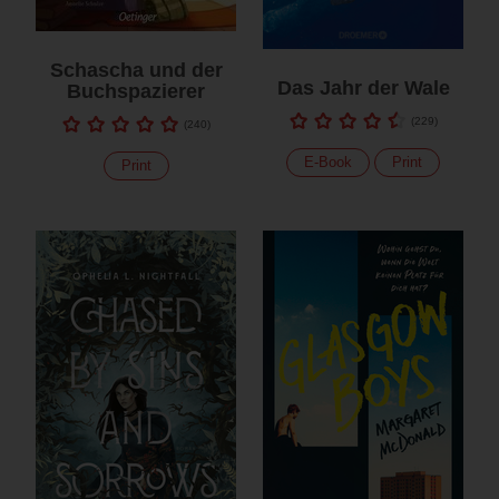
Schascha und der
Das Jahr der Wale
Buchspazierer
(
229
)
(
240
)
E-Book
Print
Print