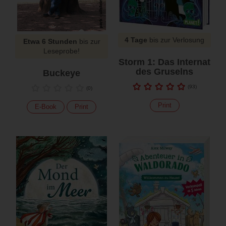
4 Tage
bis zur Verlosung
Etwa 6 Stunden
bis zur
Leseprobe!
Storm 1: Das Internat
des Gruselns
Buckeye
(
93
)
(
0
)
Print
E-Book
Print