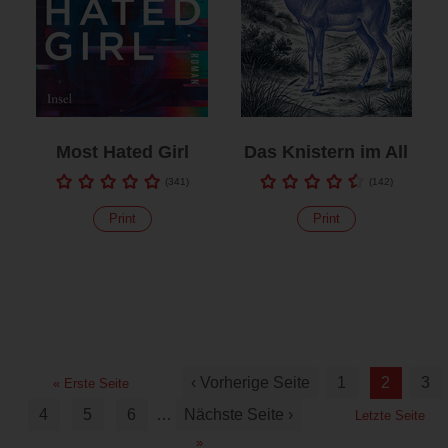
Most Hated Girl
Das Knistern im All
(
341
)
(
142
)
Print
Print
‹ Vorherige Seite
1
2
3
« Erste Seite
4
5
6
…
Nächste Seite ›
Letzte Seite
»