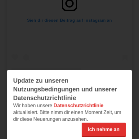
Sieh dir diesen Beitrag auf Instagram an
Update zu unseren
Nutzungsbedingungen und unserer
Ein Beitrag geteilt von vorablesen.de (@vorablesen)
Datenschutzrichtlinie
Wir haben unsere
Datenschutzrichtlinie
aktualisiert. Bitte nimm dir einen Moment Zeit, um
dir diese Neuerungen anzusehen.
Ich nehme an