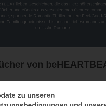
TBEAT lieben Geschichten, die das Herz höherschlage
r Bücher und eBooks aus verschiedenen Genres: romant
nce, spannende Romantic Thriller, heitere Feel-Good-
nd Familiengeheimnisse, historische Liebesromane zum
erotische Romane.
ücher von beHEARTBE
date zu unseren
tzungsbedingungen und unser