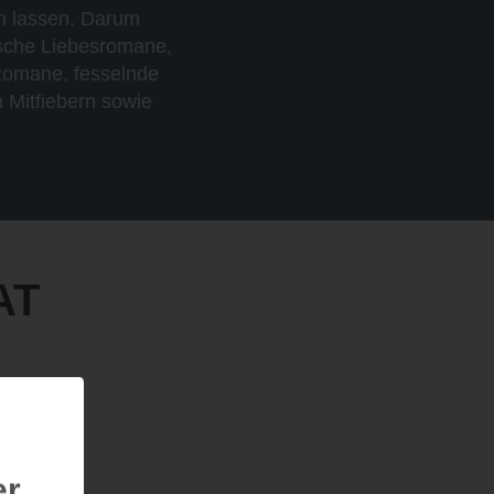
n lassen. Darum
ische Liebesromane,
Romane, fesselnde
 Mitfiebern sowie
AT
er