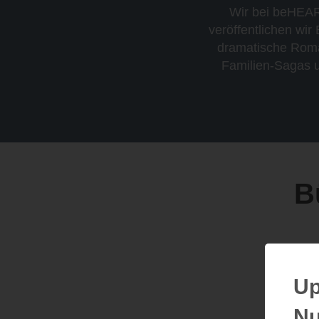
Wir bei beHEAR
veröffentlichen wi
dramatische Roma
Familien-Sagas u
B
Up
Nu