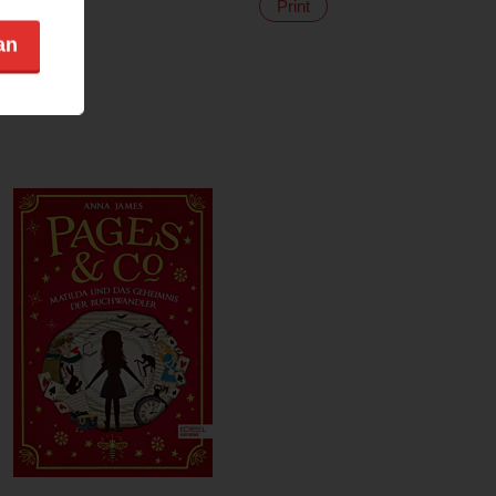
Print
an