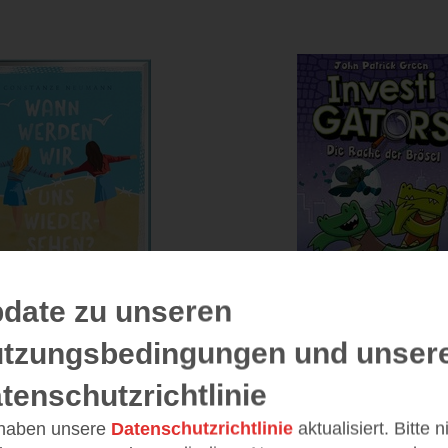
date zu unseren
tzungsbedingungen und unser
 werden wir uns
Die Rache der B
iedersehen?
InvestiGators 3
tenschutzrichtlinie
undinnen, die Ostsee und
(
14
Flucht in die Freiheit
 haben unsere
Datenschutzrichtlinie
aktualisiert. Bitte 