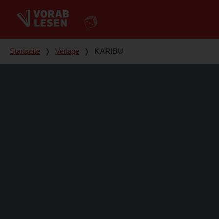
Du bist hier
Startseite
❭
Verlage
❭
KARIBU