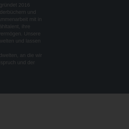
egründet 2016
inderbüchern und
ammenarbeit mit in
hltalent, ihre
 vermögen. Unsere
dwelten und lassen
welten, an die wir
nspruch und der