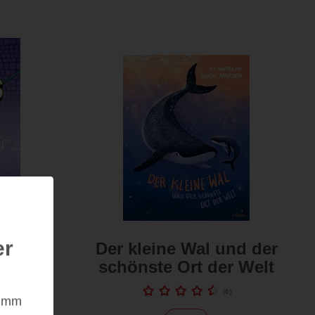
er
rösel
Der kleine Wal und der
schönste Ort der Welt
6
)
(
6
)
nimm