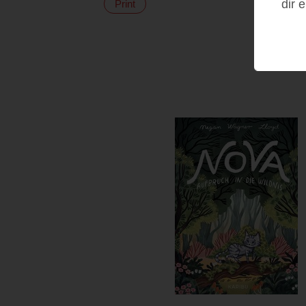
dir 
Print