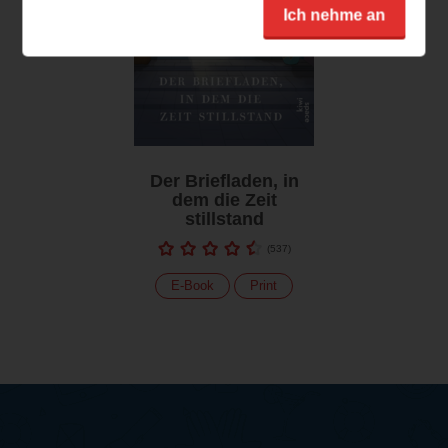
Ich nehme an
Der Briefladen, in
dem die Zeit
stillstand
(
537
)
E-Book
Print