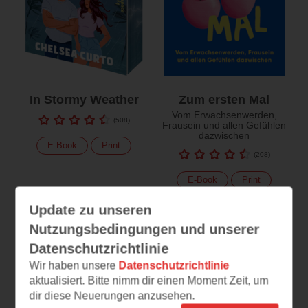
In Stormy Weather
Zum ersten Mal
Vom Erwachsenwerden,
(
508
)
Frausein und allen Gefühlen
dazwischen
E-Book
Print
(
208
)
E-Book
Print
Update zu unseren
Nutzungsbedingungen und unserer
Datenschutzrichtlinie
Wir haben unsere
Datenschutzrichtlinie
aktualisiert. Bitte nimm dir einen Moment Zeit, um
dir diese Neuerungen anzusehen.