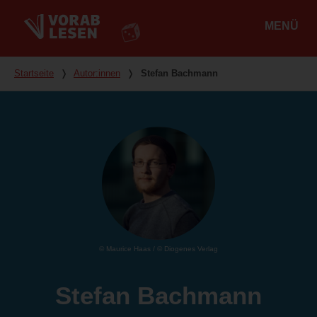
MENÜ
Hauptmenü
Du bist hier
Startseite
❭
Autor:innen
❭
Stefan Bachmann
© Maurice Haas / © Diogenes Verlag
Stefan Bachmann