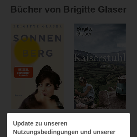
Bücher von Brigitte Glaser
Sonnenberg
Kaiserstuhl
Update zu unseren
(
211
)
(
301
)
Nutzungsbedingungen und unserer