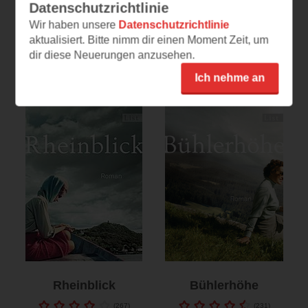
Datenschutzrichtlinie
Hörbuch
E-Book
E-Book
Print
Wir haben unsere
Datenschutzrichtlinie
Print
aktualisiert. Bitte nimm dir einen Moment Zeit, um
dir diese Neuerungen anzusehen.
Ich nehme an
Rheinblick
Bühlerhöhe
(
267
)
(
231
)