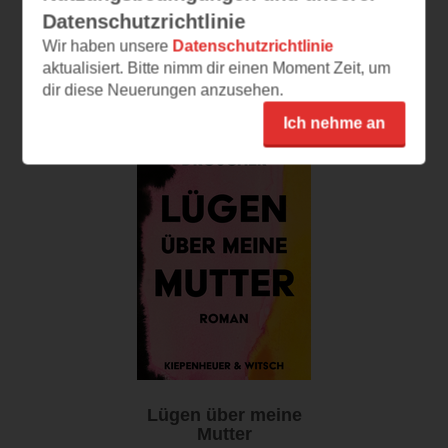
(
205
)
Datenschutzrichtlinie
E-Book
Print
Print
Wir haben unsere
Datenschutzrichtlinie
aktualisiert. Bitte nimm dir einen Moment Zeit, um
dir diese Neuerungen anzusehen.
Ich nehme an
Lügen über meine
Mutter