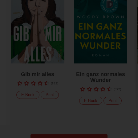
Gib mir alles
Ein ganz normales
Wunder
(
182
)
(
392
)
E-Book
Print
E-Book
Print