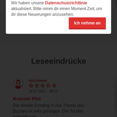
Wir haben unsere
Datenschutzrichtlinie
aktualisiert. Bitte nimm dir einen Moment Zeit, um
dir diese Neuerungen anzusehen.
Ich nehme an
Alle 162 Rezensionen anzeigen
Leseeindrücke
holzfrieden
18.07.2022 – 08:21
Krasser Plot
Der direkte Einstieg in das Thema des
Buches ist sehr gelungen. Die Tochter
schreibt sehr...