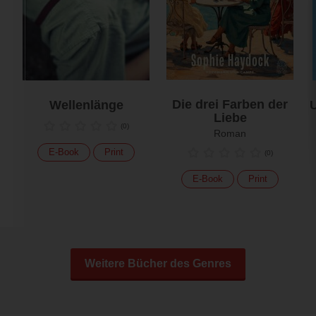
Die drei Farben der
Wellenlänge
U
Liebe
(
0
)
Roman
E-Book
Print
(
0
)
E-Book
Print
Weitere Bücher des Genres