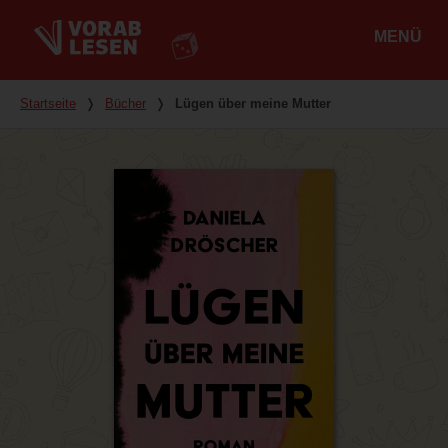
MENÜ
Hauptmenü
Du bist hier
Startseite
❭
Bücher
❭
Lügen über meine Mutter