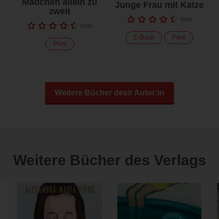
Mädchen allein zu
Junge Frau mit Katze
zweit
(
392
)
(
206
)
E-Book
Print
Print
Weitere Bücher des/r Autor:in
Weitere Bücher des Verlags