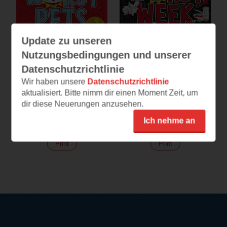
Update zu unseren
Nutzungsbedingungen und unserer
Datenschutzrichtlinie
Wir haben unsere
Datenschutzrichtlinie
aktualisiert. Bitte nimm dir einen Moment Zeit, um
Worst Pets Ever –
Worst Week Ever:
dir diese Neuerungen anzusehen.
Eingesperrt!
Montag
Ich nehme an
(
220
)
(
237
)
Print
Print