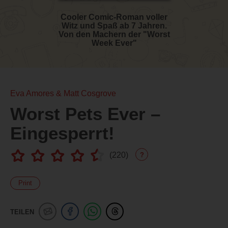
Cooler Comic-Roman voller
Witz und Spaß ab 7 Jahren.
Von den Machern der "Worst
Week Ever"
Eva Amores & Matt Cosgrove
Worst Pets Ever –
Eingesperrt!
(
220
)
?
Print
TEILEN