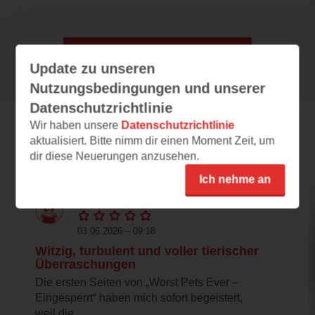
Alle 52 Rezensionen anzeigen
Update zu unseren
Nutzungsbedingungen und unserer
Datenschutzrichtlinie
Wir haben unsere
Datenschutzrichtlinie
aktualisiert. Bitte nimm dir einen Moment Zeit, um
Leseeindrücke
dir diese Neuerungen anzusehen.
Ich nehme an
papa.hirsch.liest
03.06.2026 – 09:18
Witzig, turbulent und voller tierischer
Überraschungen
Die ersten Seiten von „Worst Pets Ever –
Eingesperrt“ haben mich sofort begeistert,
weil die...