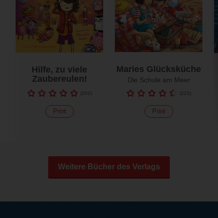
Maries Glücksküche
Hilfe, zu viele
Zaubereulen!
Die Schule am Meer
(
202
)
(
223
)
Print
Print
Weitere Bücher des Verlags