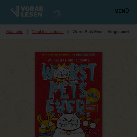
MENÜ
Hauptmenü
Du bist hier
Startseite
❭
Vorablesen Junior
❭
Worst Pets Ever – Eingesperrt!