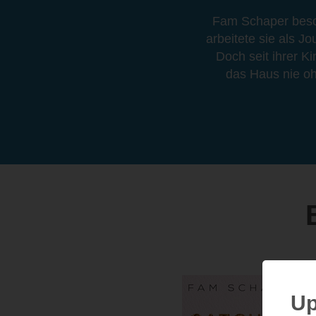
Fam Schaper besch
arbeitete sie als J
Doch seit ihrer Ki
das Haus nie oh
Up