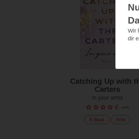
Nu
Da
Wir
dir 
Catching Up with t
Carters
In your arms
(
449
)
E-Book
Print