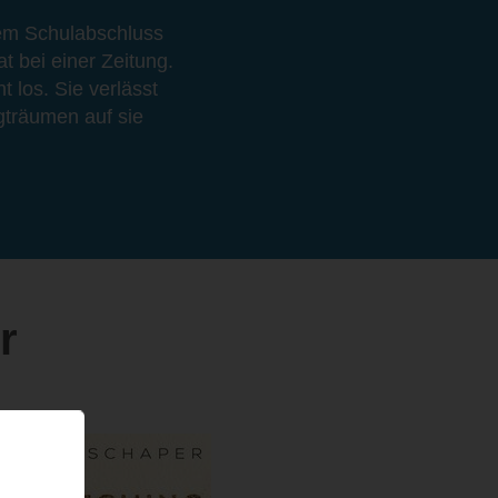
dem Schulabschluss
t bei einer Zeitung.
t los. Sie verlässt
gträumen auf sie
r