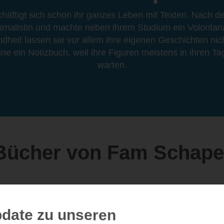
äftigt sich schon ihr ganzes Leben mit Texten. Nach 
ournalistin und machte neben ihrem Studium ein Volontaria
ndheit lassen sie vor allem ihre eigenen Geschichten nich
ne ein Notizbuch, weil ihre Figuren meistens in ihren Ta
warten.
Bücher von Fam Schape
date zu unseren