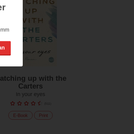
er
nimm
an
atching up with the
Carters
In your eyes
(
511
)
E-Book
Print