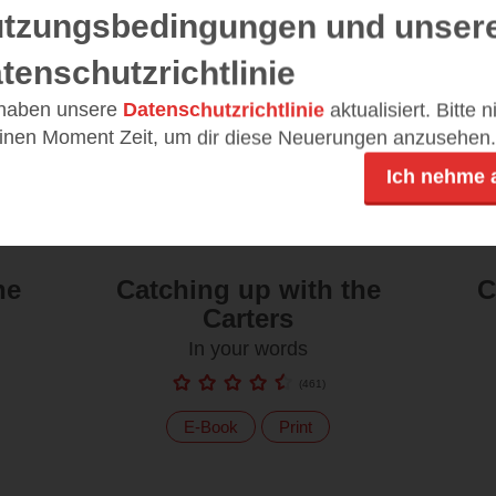
tzungsbedingungen und unser
tenschutzrichtlinie
 haben unsere
Datenschutzrichtlinie
aktualisiert. Bitte 
einen Moment Zeit, um dir diese Neuerungen anzusehen.
Ich nehme 
he
Catching up with the
C
Carters
In your words
(
461
)
E-Book
Print