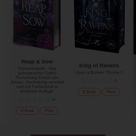
Reap & Sow
King of Ravens
Dämonenpakt - Das
Upon a Broken Throne 1
aufregendste Gothic
Romantasy-Debüt des
(
0
)
Jahres. Hochwertig veredelt
und mit Farbschnitt in
limitierter Auflage.
E-Book
Print
(
0
)
E-Book
Print