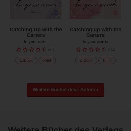
Catching Up with the
Catching up with the
Carters
Carters
In your arms
In your words
(
449
)
(
461
)
E-Book
Print
E-Book
Print
Weitere Bücher des/r Autor:in
Weitere Bücher des Verlags