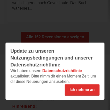
weil ich gerne nach Cover kaufe. Das Buch
war eines...
Alle 162 Rezensionen anzeigen
Update zu unseren
Nutzungsbedingungen und unserer
Datenschutzrichtlinie
Leseeindrücke
Wir haben unsere
Datenschutzrichtlinie
aktualisiert. Bitte nimm dir einen Moment Zeit, um
dir diese Neuerungen anzusehen.
crazy.about.books
Ich nehme an
06.06.2022 – 08:16
Hinreißend!