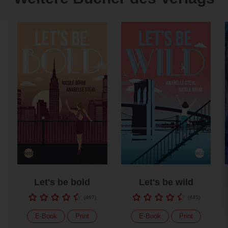
Let's be bold
Let's be wild
(
467
)
(
445
)
E-Book
Print
E-Book
Print