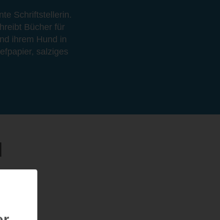
 Schriftstellerin.
hreibt Bücher für
nd ihrem Hund in
fpapier, salziges
d
er