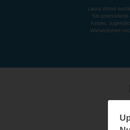
Laura Wood wurde 
Sie promovierte 
Kinder, Jugendl
Warwickshire und
Up
Nu