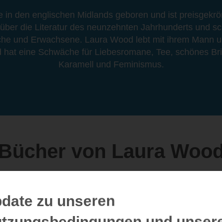
in den englischen Midlands geboren und ist preisgekrönte
über die Literatur des neunzehnten Jahrhunderts und sc
iche und Erwachsene. Laura Wood lebt mit ihrem Mann u
 hat eine Schwäche für Liebesromane, Tee, schönes Brie
Karamell und Feminismus.
Bücher von Laura Woo
date zu unseren
tzungsbedingungen und unser