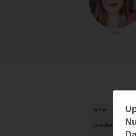
© privat
Up
Verlag
Nu
Lesealter
Da