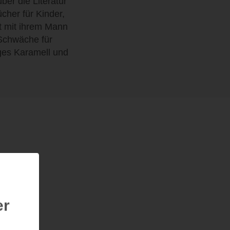
über die Literatur
cher für Kinder,
t mit ihrem Mann
Schwäche für
iges Karamell und
er