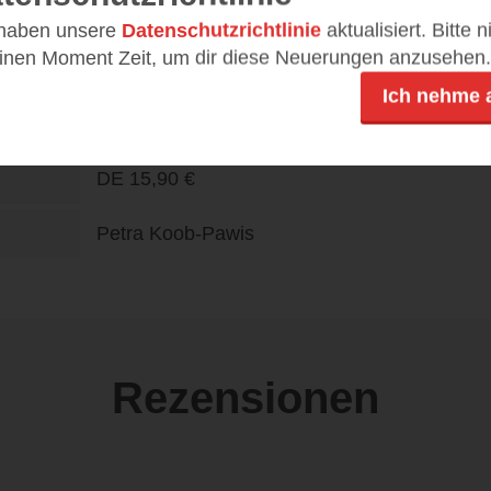
28.08.24
n
 haben unsere
Datenschutzrichtlinie
aktualisiert. Bitte 
einen Moment Zeit, um dir diese Neuerungen anzusehen.
432
Ich nehme 
978-3-7373-4389-3
DE
15,90 €
Petra Koob-Pawis
Rezensionen