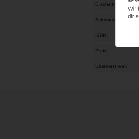
Erscheinungstermi
Wir
dir 
Seitenanzahl
ISBN
Preis
Übersetzt von