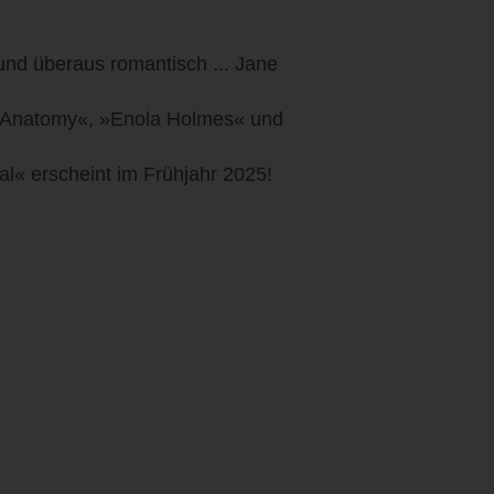
nd überaus romantisch ... Jane
n »Anatomy«, »Enola Holmes« und
l« erscheint im Frühjahr 2025!