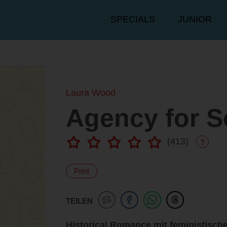
Hauptmenü
SPECIALS
JUNIOR
Laura Wood
Agency for S
(
413
)
?
Print
TEILEN
Historical Romance mit feministisch