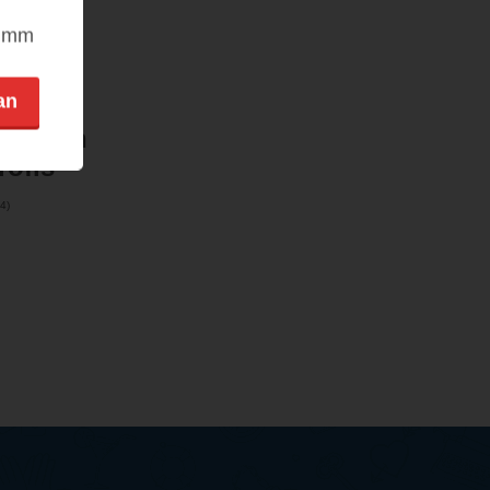
nimm
an
ro-Buch
rofis
4
)