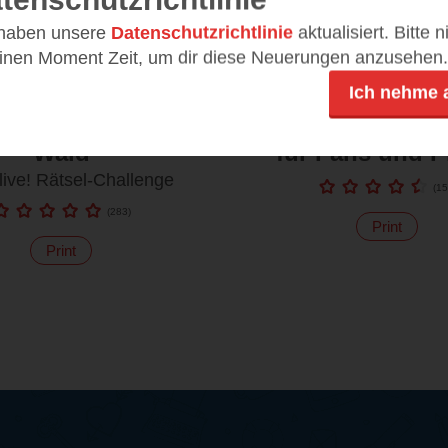
 haben unsere
Datenschutzrichtlinie
aktualisiert. Bitte 
einen Moment Zeit, um dir diese Neuerungen anzusehen.
Ich nehme 
ebe im magischen
GraviTrax. Das P
Wald
für Fans und P
live! Rätsel-Challenge
(
15
(
283
)
Print
Print