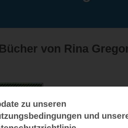
Bücher von Rina Grego
date zu unseren
tzungsbedingungen und unser
tenschutzrichtlinie