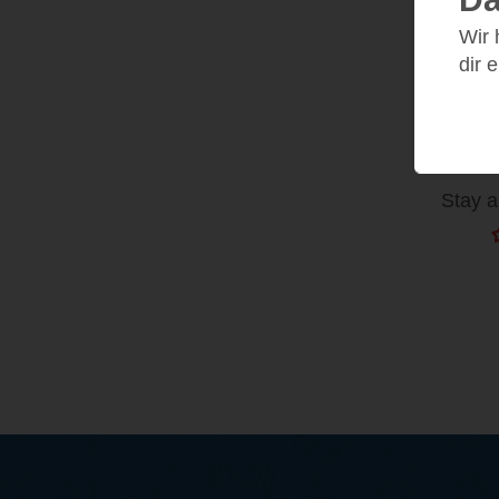
Wir
dir 
Überl
Stay a