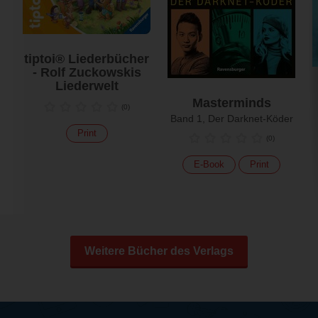
tiptoi® Liederbücher
- Rolf Zuckowskis
Liederwelt
Masterminds
(
0
)
Band 1, Der Darknet-Köder
Print
(
0
)
E-Book
Print
Weitere Bücher des Verlags