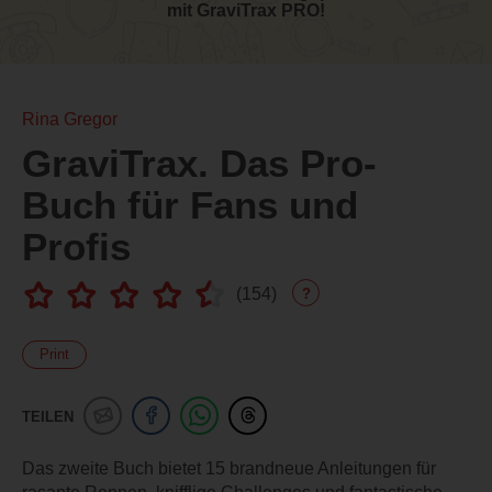
mit GraviTrax PRO!
Rina Gregor
GraviTrax. Das Pro-
Buch für Fans und
Profis
(
154
)
?
Print
TEILEN
Das zweite Buch bietet 15 brandneue Anleitungen für