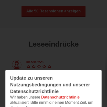
Alle 50 Rezensionen anzeigen
Leseeindrücke
kieselelfe23
14.07.2022 – 06:47
Update zu unseren
Mit dem Gravitrax-Virus infiziert
Nutzungsbedingungen und unserer
In unserer Familie sind wir seit einiger Zeit
auch alle in Gravitrax-Fieber und somit freuen
Datenschutzrichtlinie
wir...
Wir haben unsere
Datenschutzrichtlinie
aktualisiert. Bitte nimm dir einen Moment Zeit, um