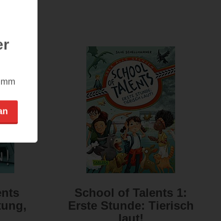
er
nimm
an
ents
School of Talents 1:
tung,
Erste Stunde: Tierisch
laut!