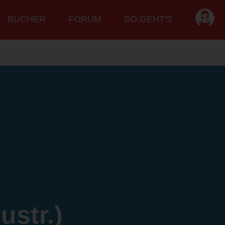
BÜCHER
FORUM
SO GEHT'S
ustr.)