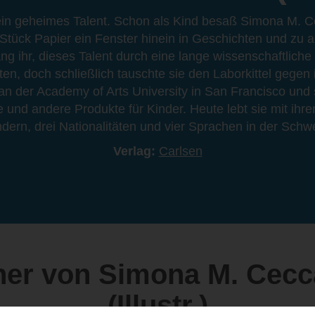
in geheimes Talent. Schon als Kind besaß Simona M. Cec
 Stück Papier ein Fenster hinein in Geschichten und zu 
ng ihr, dieses Talent durch eine lange wissenschaftliche
en, doch schließlich tauschte sie den Laborkittel gegen ih
n der Academy of Arts University in San Francisco und se
e und andere Produkte für Kinder. Heute lebt sie mit i
ndern, drei Nationalitäten und vier Sprachen in der Schwe
Verlag:
Carlsen
er von Simona M. Cecca
(Illustr.)