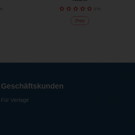
6
)
(
276
)
Print
Geschäftskunden
Für Verlage