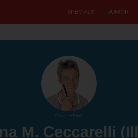
Hauptmenü
SPECIALS
JUNIOR
© Alexander Kaeslin
a M. Ceccarelli (Ill