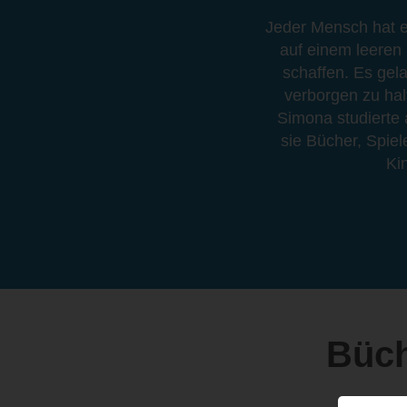
Jeder Mensch hat e
auf einem leeren
schaffen. Es gela
verborgen zu halt
Simona studierte a
sie Bücher, Spiel
Ki
Büch