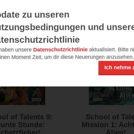
date zu unseren
tzungsbedingungen und unser
tenschutzrichtlinie
 haben unsere
Datenschutzrichtlinie
aktualisiert. Bitte 
einen Moment Zeit, um dir diese Neuerungen anzusehen.
Ich nehme 
ol of Talents 9:
School of Tal
unte Stunde:
Mission 1: Ach
chatzfieber!
Alien!