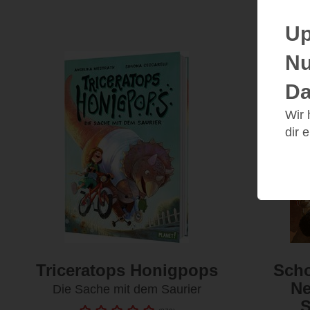
Up
Nu
Da
Wir
dir 
Triceratops Honigpops
Scho
Ne
Die Sache mit dem Saurier
S