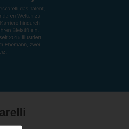
carelli das Talent,
anderen Welten zu
 Karriere hindurch
ren Bleistift ein.
it 2016 illustriert
hrem Ehemann, zwei
iz.
relli