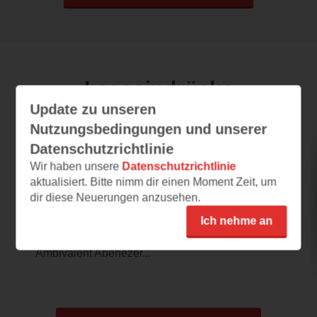
Leseeindrücke
Update zu unseren
Nutzungsbedingungen und unserer
Onkel Dagobert und der Geist der
Datenschutzrichtlinie
Weihnacht
Wir haben unsere
Datenschutzrichtlinie
aktualisiert. Bitte nimm dir einen Moment Zeit, um
28.10.2021 – 15:46
dir diese Neuerungen anzusehen.
HUMBUG
Ich nehme an
Man hätte keinen besseren Statisten als
Donald Duck finden können für das
Ambivalent Abenezer...