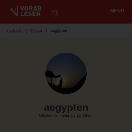
MENÜ
Hauptmenü
Du bist hier
Startseite
❭
Nutzer
❭
aegypten
aegypten
Mitglied seit mehr als 15 Jahren