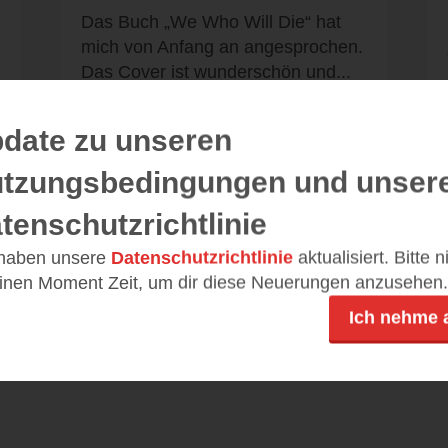
Das Buch „We Who Will Die“ hat
mich von Anfang an angesprochen.
Das Cover ist wunderschön und...
date zu unseren
tzungsbedingungen und unser
Alle 12 Rezensionen anzeigen
tenschutzrichtlinie
 haben unsere
Datenschutzrichtlinie
aktualisiert. Bitte 
einen Moment Zeit, um dir diese Neuerungen anzusehen.
Ich nehme 
Leseeindrücke