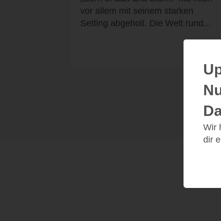
vor allem mit seinem starken
Setting abgeholt. Die Welt rund...
Up
Nu
Da
Wir
dir 