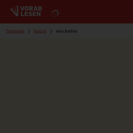
Du bist hier
Startseite
❭
Nutzer
❭
ann.kathie