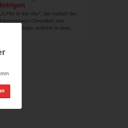
Intrigen
„A Fire in the Sky“, der Auftakt der
Feuerschwur-Chroniken von
Sophie Jordan, entführt in eine...
er
nimm
an