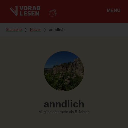
MENÜ
Hauptmenü
Du bist hier
Startseite
❭
Nutzer
❭
anndlich
anndlich
Mitglied seit mehr als 5 Jahren