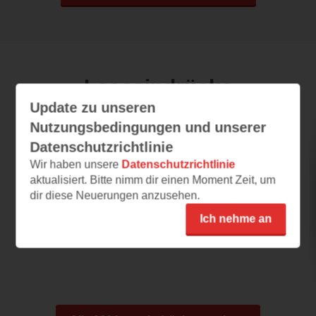
Leseeindrücke
Update zu unseren
Nutzungsbedingungen und unserer
Sturmland
Datenschutzrichtlinie
Wir haben unsere
Datenschutzrichtlinie
24.06.2026 – 11:34
aktualisiert. Bitte nimm dir einen Moment Zeit, um
Miriam Georg ist ein Muss!
dir diese Neuerungen anzusehen.
Die Leseprobe ist natürlich sehr kurz und gibt
Ich nehme an
daher wenig Einblick in Miriam Georgs
neustes...