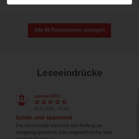
Alle 68 Rezensionen anzeigen
Leseeindrücke
supergirl2010
06.07.2026 – 07:50
Schön und spannend
Die Geschichte hat mich von Anfang an
neugierig gemacht. Die ungewöhnliche Idee