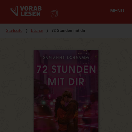
MENÜ
Hauptmenü
Du bist hier
Startseite
❭
Bücher
❭
72 Stunden mit dir