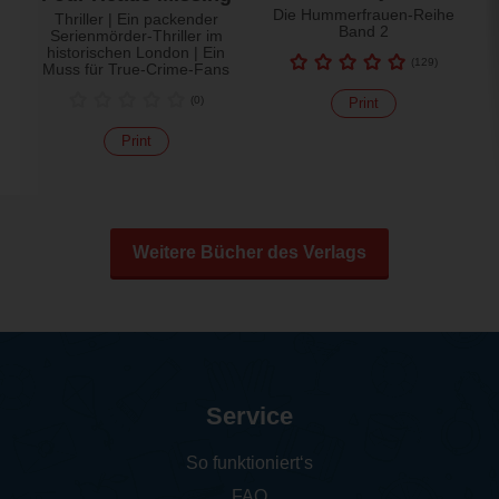
Die Hummerfrauen-Reihe
Thriller | Ein packender
Band 2
Serienmörder-Thriller im
historischen London | Ein
(
129
)
Muss für True-Crime-Fans
(
0
)
Print
Print
Weitere Bücher des Verlags
Service
So funktioniert‘s
FAQ