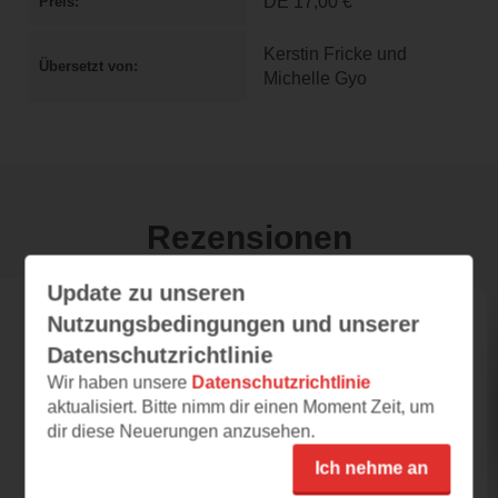
DE
17,00 €
Preis
Kerstin Fricke und
Übersetzt von
Michelle Gyo
Rezensionen
Update zu unseren
Nutzungsbedingungen und unserer
franci
Datenschutzrichtlinie
04.08.2026 – 21:11
Wir haben unsere
Datenschutzrichtlinie
Wenn dir der Tod auf den Fersen,
aktualisiert. Bitte nimm dir einen Moment Zeit, um
jeden Tag nah ist …
dir diese Neuerungen anzusehen.
Wenn dir der Tod auf den Fersen, jeden Tag
Ich nehme an
nah ist … Sydney Hoffmann kann
nirgendwohin gehen,...