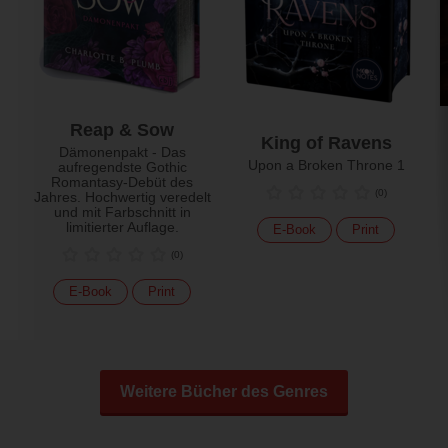
Reap & Sow
King of Ravens
Dämonenpakt - Das
Upon a Broken Throne 1
aufregendste Gothic
Romantasy-Debüt des
(
0
)
Jahres. Hochwertig veredelt
und mit Farbschnitt in
limitierter Auflage.
E-Book
Print
(
0
)
E-Book
Print
Weitere Bücher des Genres