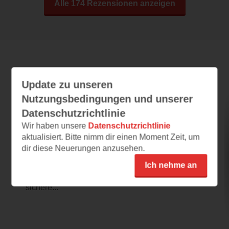
Alle 174 Rezensionen anzeigen
Leseeindrücke
Update zu unseren
Nutzungsbedingungen und unserer
Datenschutzrichtlinie
Ms Atkins und die Bibliothek der Träume
Wir haben unsere
Datenschutzrichtlinie
20.07.2026 – 10:48
aktualisiert. Bitte nimm dir einen Moment Zeit, um
dir diese Neuerungen anzusehen.
Magische Bibliothek
In einer Bibliothek gehen magische Dinge
Ich nehme an
vor. Eine Prämisse für einen Roman, die eine
sichere...