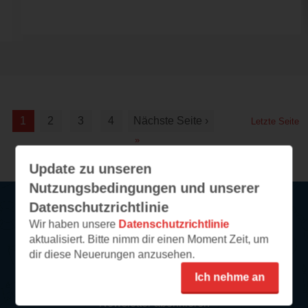
1
2
3
4
Nächste Seite ›
Letzte Seite
»
Update zu unseren
Nutzungsbedingungen und unserer
Datenschutzrichtlinie
Wir haben unsere
Datenschutzrichtlinie
Service
aktualisiert. Bitte nimm dir einen Moment Zeit, um
dir diese Neuerungen anzusehen.
So funktioniert‘s
Ich nehme an
FAQ
Newsletter abonnieren