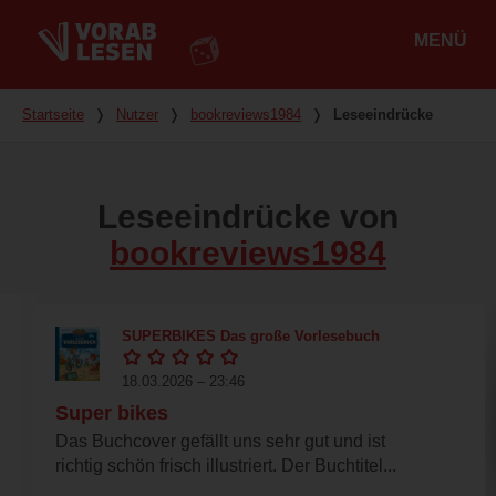
MENÜ
Hauptmenü
Du bist hier
Startseite
❭
Nutzer
❭
bookreviews1984
❭
Leseeindrücke
Leseeindrücke von
bookreviews1984
SUPERBIKES Das große Vorlesebuch
18.03.2026 – 23:46
Super bikes
Das Buchcover gefällt uns sehr gut und ist
richtig schön frisch illustriert. Der Buchtitel...