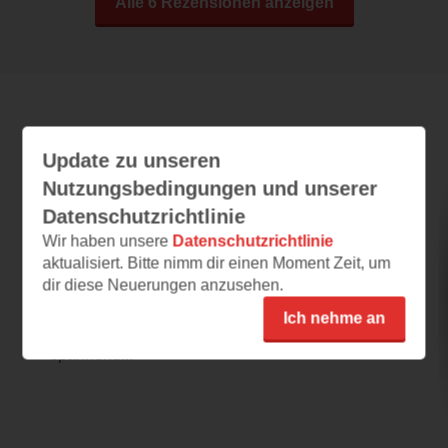
Alle 6 Rezensionen anzeigen
Leseeindrücke
Update zu unseren
Nutzungsbedingungen und unserer
Datenschutzrichtlinie
Wandelwald 1. Das Flüstern der Tiere
Wir haben unsere
Datenschutzrichtlinie
29.07.2026 – 11:56
aktualisiert. Bitte nimm dir einen Moment Zeit, um
Spannend und mitreißend
dir diese Neuerungen anzusehen.
Das Buchcover ist schön gestaltet und weckt
Ich nehme an
das Interesser der Leser. Die Geschichte ist
spannend...