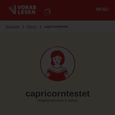
MENÜ
Hauptmenü
Du bist hier
Startseite
❭
Nutzer
❭
capricorntestet
capricorntestet
Mitglied seit etwa 4 Jahren