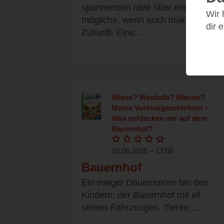
spannenden Idee über eine
Wir
mögliche, wenn auch makabre
dir 
Zukunft. Eine...
Wieso? Weshalb? Warum?
Meine Vorlesegeschichten –
Was entdecken wir auf dem
Bauernhof?
03.06.2026 – 17:06
Bauernhof
Ein ewiger Dauerrenner bei den
Kindern: der Bauernhof mit all
seinen Fahrzeugen, Tieren,...