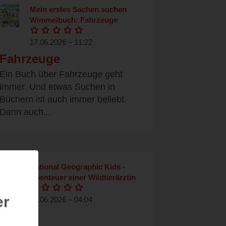
Mein erstes Sachen suchen
Wimmelbuch: Fahrzeuge
17.06.2026 – 11:22
Fahrzeuge
Ein Buch über Fahrzeuge geht
immer. Und etwas Suchen in
Büchern ist auch immer beliebt.
Dann auch...
National Geographic Kids -
Abenteuer einer Wildtierärztin
er
10.06.2026 – 04:04
Tiere