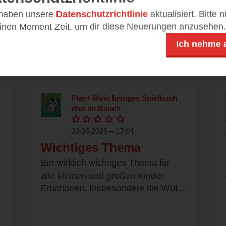
Der Herbst kommt und damit bald
 haben unsere
Datenschutzrichtlinie
aktualisiert. Bitte 
auch wieder die Zeit zum
einen Moment Zeit, um dir diese Neuerungen anzusehen.
gemeinsamen Vorlesen und
Kuscheln....
Ich nehme 
Play+ Mein lustiges Spielbuch
Wut im Bauch
03.06.2026 – 17:04
Wichtiges Thema
Ein wirklich wichtiges Thema für
alle kleinen und großen Kinder:
Emotionen. Insbesondere die Wut...