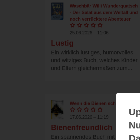
Waschbär Willi Wunderquatsch
- Der Salat aus dem Weltall und
noch verrücktere Abenteuer
25.06.2026 – 11:06
Lustig
Ein wirklich lustiges, humorvolles
und witziges Buch, welches Kinder
und Eltern gleichermaßen zum...
Wenn die Bienen schweigen
Up
17.06.2026 – 11:19
Nu
Bienenfreundlich
Da
Ein spannendes Buch mit einer