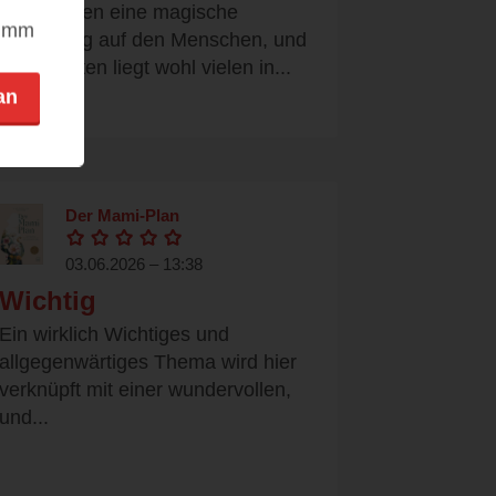
Tiere haben eine magische
nimm
Anziehung auf den Menschen, und
sie zu retten liegt wohl vielen in...
an
Der Mami-Plan
03.06.2026 – 13:38
Wichtig
Ein wirklich Wichtiges und
allgegenwärtiges Thema wird hier
verknüpft mit einer wundervollen,
und...