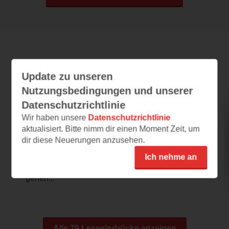
Leseeindrücke
Update zu unseren
Nutzungsbedingungen und unserer
Datenschutzrichtlinie
Weiterleben
Wir haben unsere
Datenschutzrichtlinie
03.08.2026 – 10:00
aktualisiert. Bitte nimm dir einen Moment Zeit, um
dir diese Neuerungen anzusehen.
This, My Second Life
Allein das Vorwort hat mir schon eine dezente
Ich nehme an
Gänsehaut beschert. Und die ersten Seiten
gehen...
Alle 79 Leseeindrücke anzeigen