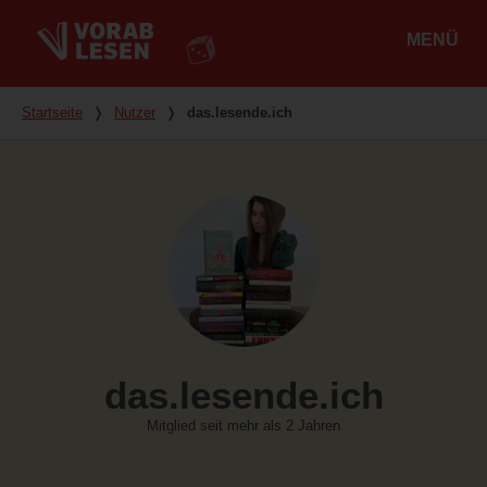
MENÜ
Hauptmenü
Du bist hier
Startseite
❭
Nutzer
❭
das.lesende.ich
das.lesende.ich
Mitglied seit mehr als 2 Jahren