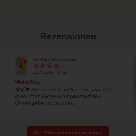
Rezensionen
Der Einsiedlersommer
29.07.2026 – 14:51
Wald-Spa
🪲🍃🌳 𝘈𝘣𝘦𝘳 𝘮𝘢𝘯𝘤𝘩𝘮𝘢𝘭 𝘬𝘢𝘯𝘯 𝘦𝘴 𝘴𝘦𝘪𝘯, 𝘥𝘢𝘴𝘴
𝘮𝘢𝘯 𝘦𝘪𝘯𝘦𝘳 𝘚𝘢𝘤𝘩𝘦 𝘯𝘪𝘤𝘩𝘵 𝘨𝘢𝘯𝘻 𝘢𝘶𝘧 𝘥𝘦𝘯
𝘎𝘳𝘶𝘯𝘥 𝘨𝘦𝘩𝘦𝘯 𝘮𝘶𝘴𝘴 𝘰𝘥𝘦𝘳...
Alle 79 Rezensionen anzeigen