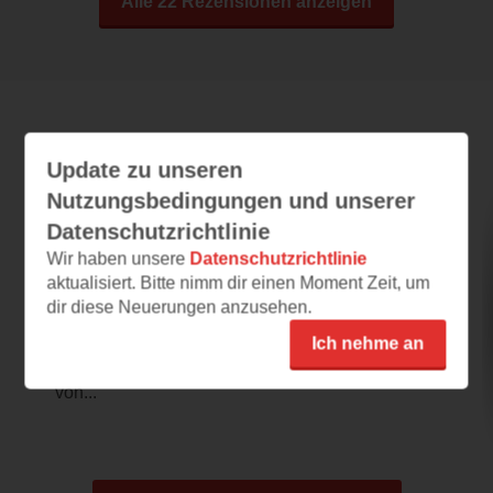
Alle 22 Rezensionen anzeigen
Leseeindrücke
Update zu unseren
Nutzungsbedingungen und unserer
Datenschutzrichtlinie
Mit kalter Hand
Wir haben unsere
Datenschutzrichtlinie
aktualisiert. Bitte nimm dir einen Moment Zeit, um
04.08.2025 – 18:50
dir diese Neuerungen anzusehen.
Einzigartiges Leseerlebnis !!!
Ich nehme an
Es wird wieder ein absolutes Leseerlebnis
werden. Als großer Fan kenne ich alle Bücher
von...