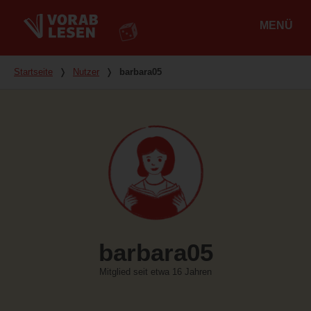
MENÜ
Hauptmenü
Du bist hier
Startseite
❭
Nutzer
❭
barbara05
barbara05
Mitglied seit etwa 16 Jahren