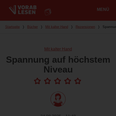
MENÜ
Hauptmenü
Du bist hier
Startseite
❭
Bücher
❭
Mit kalter Hand
❭
Rezensionen
❭
Spannun
Mit kalter Hand
Spannung auf höchstem
Niveau