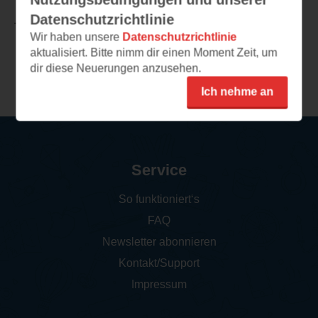
Datenschutzrichtlinie
TEILEN
Wir haben unsere
Datenschutzrichtlinie
aktualisiert. Bitte nimm dir einen Moment Zeit, um
dir diese Neuerungen anzusehen.
Weitere Rezensionen
Ich nehme an
Service
So funktioniert‘s
FAQ
Newsletter abonnieren
Kontakt/Support
Impressum