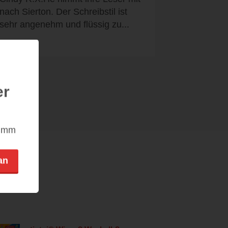
nach Sierton. Der Schreibstil ist
sehr angenehm und flüssig zu...
er
nimm
an