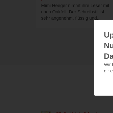
Mimi Heeger nimmt ihre Leser mit
nach Oakfell. Der Schreibstil ist
sehr angenehm, flüssig und...
Up
Nu
Da
Wir
dir 