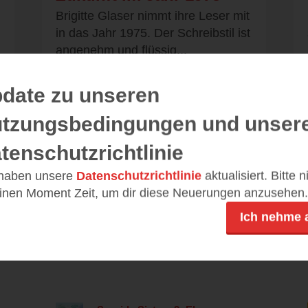
Brigitte Glaser nimmt ihre Leser mit
in das Jahr 1975. Der Schreibstil ist
angenehm und flüssig...
date zu unseren
tzungsbedingungen und unser
Alle 238 Rezensionen anzeigen
tenschutzrichtlinie
 haben unsere
Datenschutzrichtlinie
aktualisiert. Bitte 
einen Moment Zeit, um dir diese Neuerungen anzusehen.
Ich nehme 
Leseeindrücke