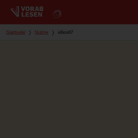
Du bist hier
Startseite
❭
Nutzer
❭
ellen87